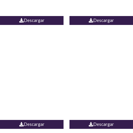
PALAZZO ESTADOS
JEAN WIDE LEG PORTUGAL
UNIDOS
Descargar
Descargar
PALAZZO MARRUECOS
JEAN ESPAÑA
Descargar
Descargar