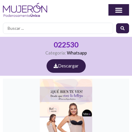
Ir
al
contenido
Search
...
022530
Categoría:
Whatsapp
Descargar