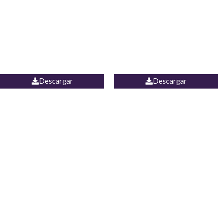
Camisa Yamal
JEAN CAMPANA MEXICO
Descargar
Descargar