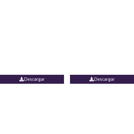
Blusa Lucumi
Jean Caicedo
Descargar
Descargar