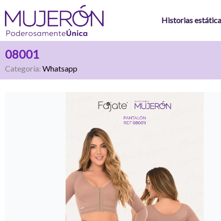
Ir
al
Historias estátic
contenido
08001
Categoría:
Whatsapp