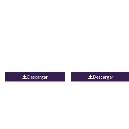
JEAN CAMPANA
Camisa Yamal
MEXICO
Descargar
Descargar