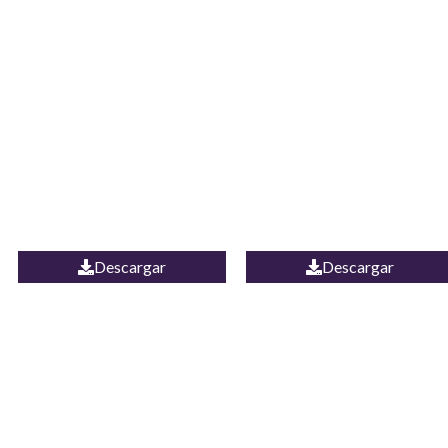
JEAN CAMPANA
Camisa Yamal
MEXICO
Descargar
Descargar