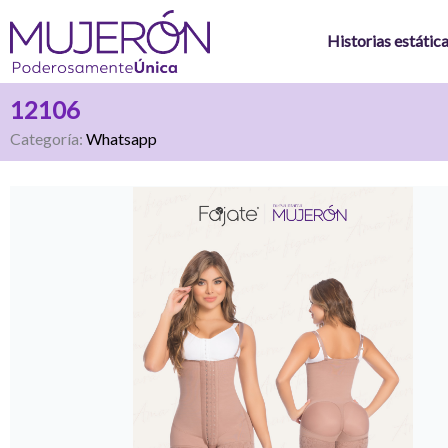
Ir
al
Historias estátic
contenido
12106
Categoría:
Whatsapp