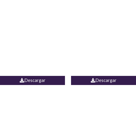
Blusa Lucumi
Jean Caicedo
Descargar
Descargar