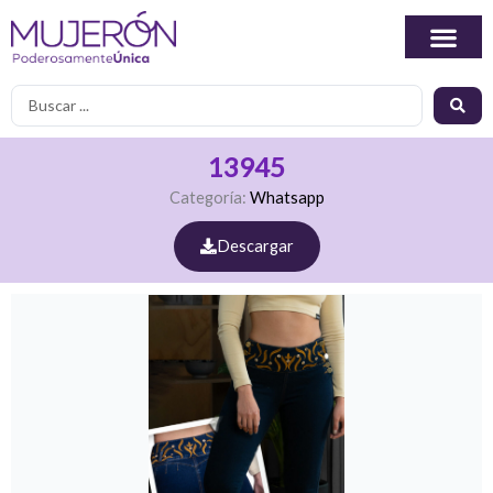
Ir
al
contenido
Search
...
13945
Categoría:
Whatsapp
Descargar