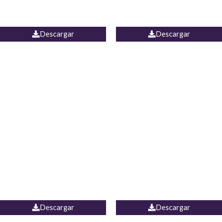
PALAZZO ESTADOS
JEAN WIDE LEG PORTUGAL
UNIDOS
Descargar
Descargar
PALAZZO MARRUECOS
JEAN ESPAÑA
Descargar
Descargar