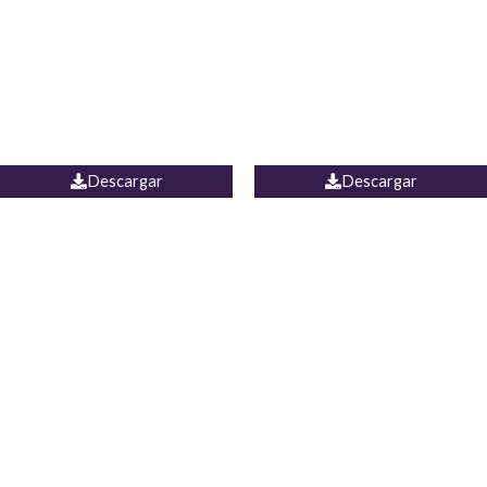
Camisa Yamal
JEAN CAMPANA MEXICO
Descargar
Descargar