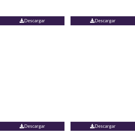
PALAZZO ESTADOS
JEAN WIDE LEG PORTUGAL
UNIDOS
Descargar
Descargar
PALAZZO MARRUECOS
JEAN ESPAÑA
Descargar
Descargar