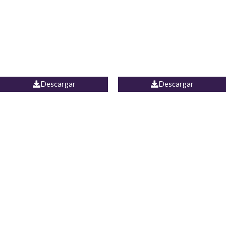
Camisa Yamal
JEAN CAMPANA MEXICO
Descargar
Descargar