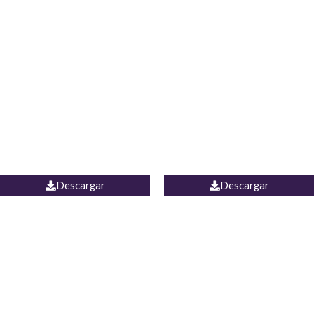
Blusa Lucumi
Jean Caicedo
Descargar
Descargar