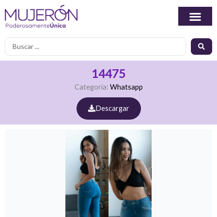
Ir
al
contenido
Search
...
14475
Categoría:
Whatsapp
Descargar