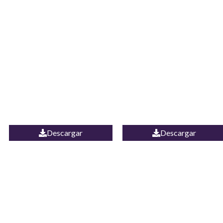
JEAN CAMPANA
Camisa Yamal
MEXICO
Descargar
Descargar