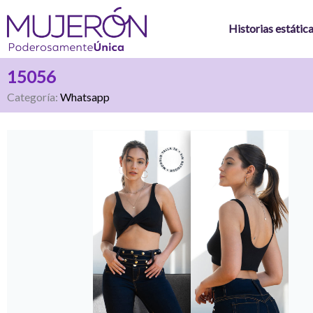
Ir
al
Historias estátic
contenido
15056
Categoría:
Whatsapp