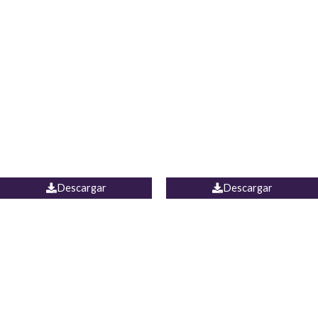
Blusa Lucumi
Jean Caicedo
Descargar
Descargar