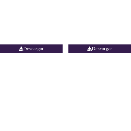
Camisa Yamal
JEAN CAMPANA MEXICO
Descargar
Descargar