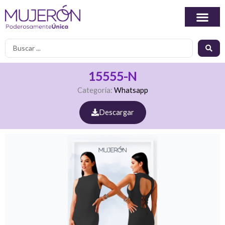
Ir
al
contenido
Search
...
15555-N
Categoría:
Whatsapp
Descargar