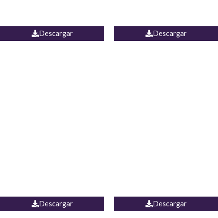
PALAZZO ESTADOS
JEAN WIDE LEG PORTUGAL
UNIDOS
Descargar
Descargar
PALAZZO MARRUECOS
JEAN ESPAÑA
Descargar
Descargar