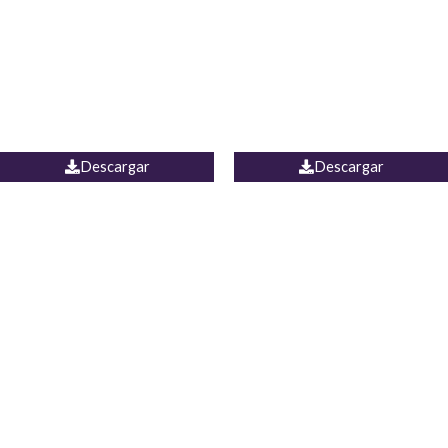
Camisa Yamal
JEAN CAMPANA MEXICO
Descargar
Descargar