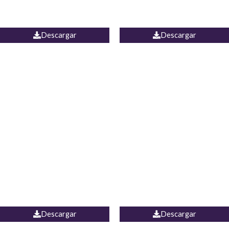
PALAZZO ESTADOS
JEAN WIDE LEG PORTUGAL
UNIDOS
Descargar
Descargar
PALAZZO MARRUECOS
JEAN ESPAÑA
Descargar
Descargar