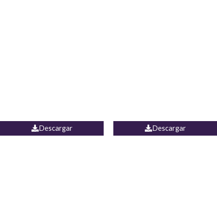
Blusa Lucumi
Jean Caicedo
Descargar
Descargar