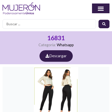
Ir
al
contenido
Search
...
16831
Categoría:
Whatsapp
Descargar