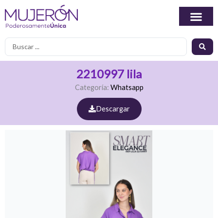
Ir
al
contenido
Search
...
2210997 lila
Categoría:
Whatsapp
Descargar