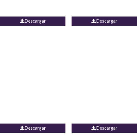
PALAZZO ESTADOS
JEAN WIDE LEG PORTUGAL
UNIDOS
Descargar
Descargar
PALAZZO MARRUECOS
JEAN ESPAÑA
Descargar
Descargar