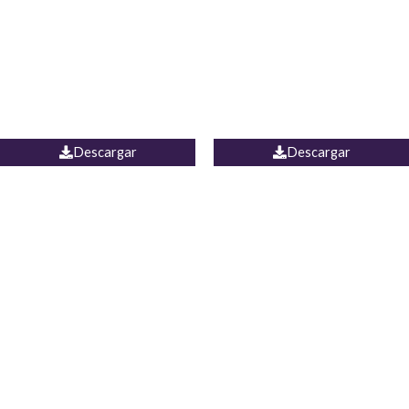
Camisa Yamal
JEAN CAMPANA MEXICO
Descargar
Descargar