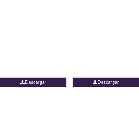
Blusa Lucumi
Jean Caicedo
Descargar
Descargar