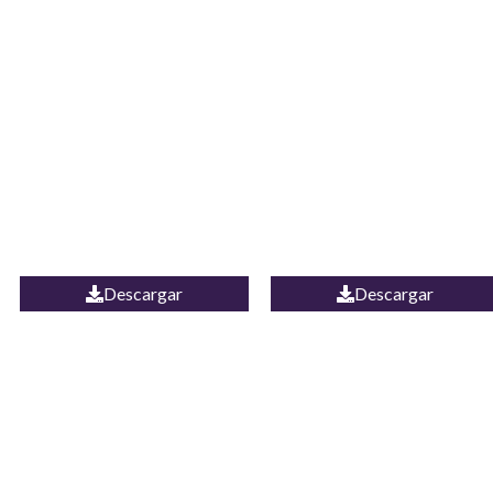
JEAN CAMPANA
Camisa Yamal
MEXICO
Descargar
Descargar