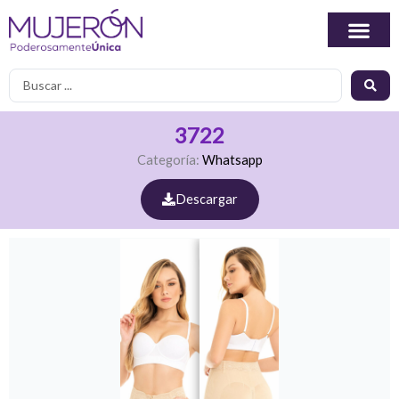
Ir
al
contenido
Search
...
3722
Categoría:
Whatsapp
Descargar