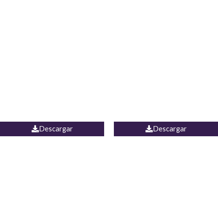
Blusa Lucumi
Jean Caicedo
Descargar
Descargar