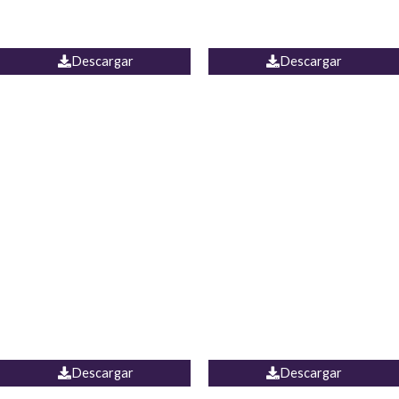
PALAZZO ESTADOS
JEAN WIDE LEG PORTUGAL
UNIDOS
Descargar
Descargar
PALAZZO MARRUECOS
JEAN ESPAÑA
Descargar
Descargar