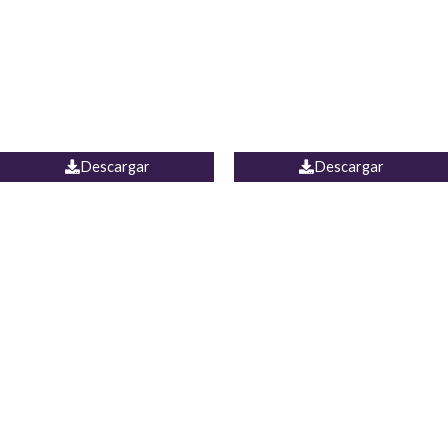
Camisa Yamal
JEAN CAMPANA MEXICO
Descargar
Descargar