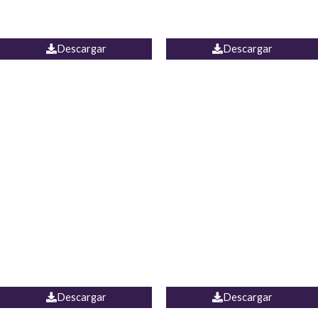
PALAZZO ESTADOS
JEAN WIDE LEG PORTUGAL
UNIDOS
Descargar
Descargar
PALAZZO MARRUECOS
JEAN ESPAÑA
Descargar
Descargar