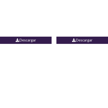
Camisa Yamal
JEAN CAMPANA MEXICO
Descargar
Descargar