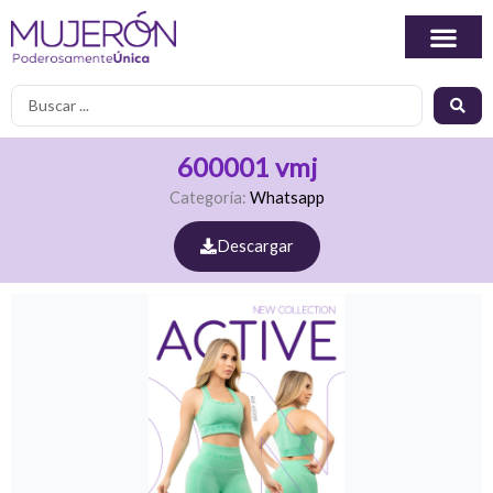
Ir
al
contenido
Search
...
600001 vmj
Categoría:
Whatsapp
Descargar