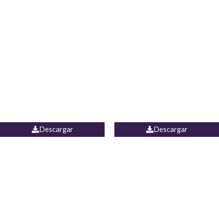
Blusa Lucumi
Jean Caicedo
Descargar
Descargar