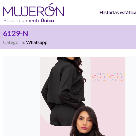
Ir
al
Historias estátic
contenido
6129-N
Categoría:
Whatsapp