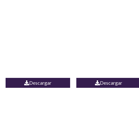
JEAN CAMPANA
Camisa Yamal
MEXICO
Descargar
Descargar