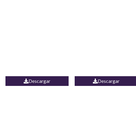
JEAN CAMPANA
Camisa Yamal
MEXICO
Descargar
Descargar