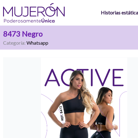
Ir
al
Historias estátic
contenido
8473 Negro
Categoría:
Whatsapp