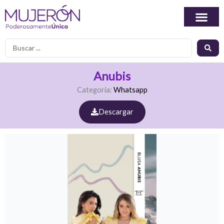
Ir
al
contenido
Search
...
Anubis
Categoría:
Whatsapp
Descargar