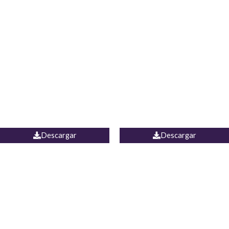
Blusa Lucumi
Jean Caicedo
Descargar
Descargar