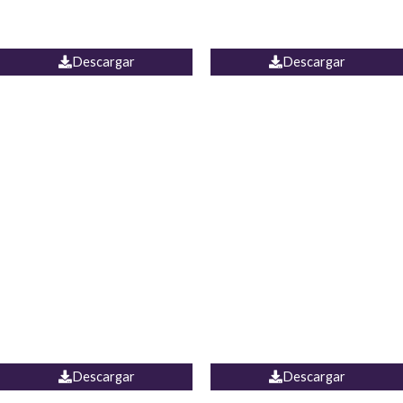
PALAZZO ESTADOS
JEAN WIDE LEG PORTUGAL
UNIDOS
Descargar
Descargar
PALAZZO MARRUECOS
JEAN ESPAÑA
Descargar
Descargar