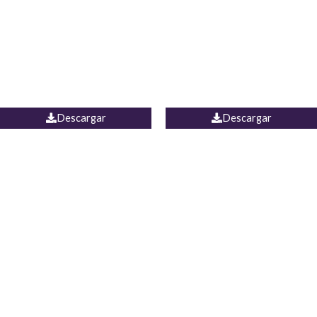
Camisa Yamal
JEAN CAMPANA MEXICO
Descargar
Descargar