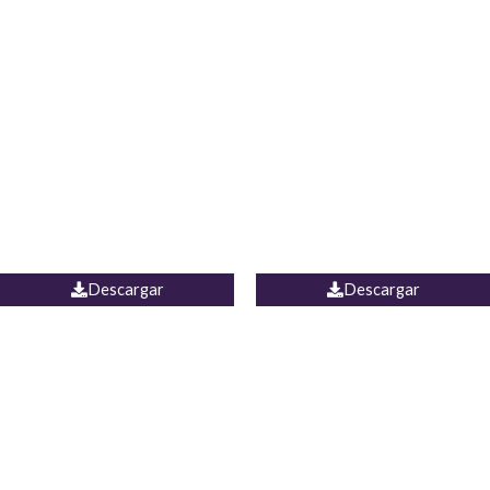
Blusa Lucumi
Jean Caicedo
Descargar
Descargar