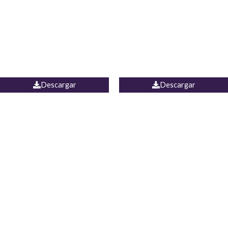
Camisa Yamal
JEAN CAMPANA MEXICO
Descargar
Descargar