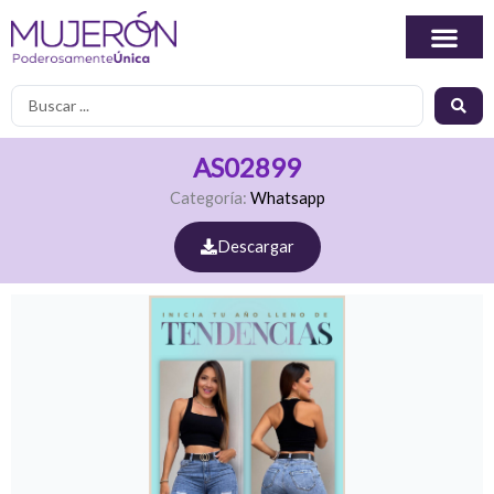
Ir
al
contenido
Search
...
AS02899
Categoría:
Whatsapp
Descargar