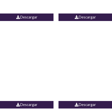
PALAZZO ESTADOS
JEAN WIDE LEG PORTUGAL
UNIDOS
Descargar
Descargar
PALAZZO MARRUECOS
JEAN ESPAÑA
Descargar
Descargar