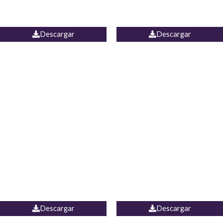
PALAZZO ESTADOS
JEAN WIDE LEG PORTUGAL
UNIDOS
Descargar
Descargar
PALAZZO MARRUECOS
JEAN ESPAÑA
Descargar
Descargar