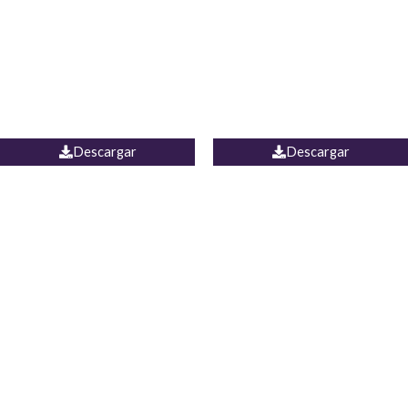
Camisa Yamal
JEAN CAMPANA MEXICO
Descargar
Descargar