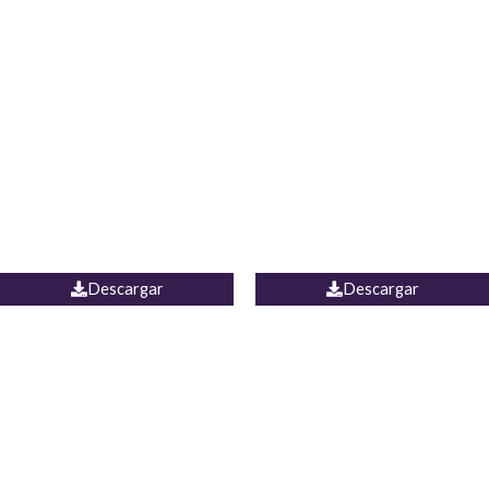
Blusa Lucumi
Jean Caicedo
Descargar
Descargar