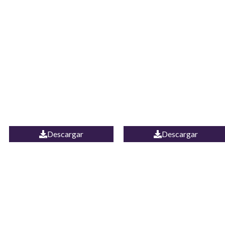
JEAN CAMPANA
Camisa Yamal
MEXICO
Descargar
Descargar