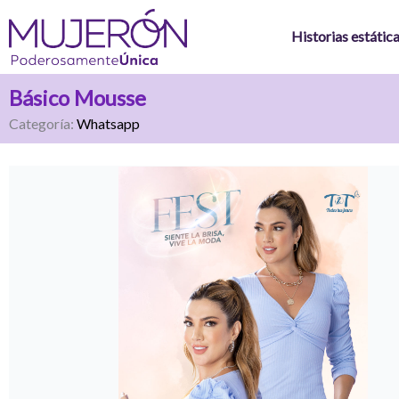
Ir
al
Historias estátic
contenido
Básico Mousse
Categoría:
Whatsapp