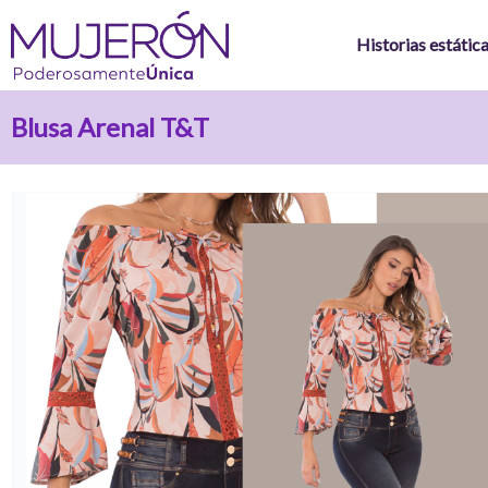
Ir
al
Historias estátic
contenido
Blusa Arenal T&T