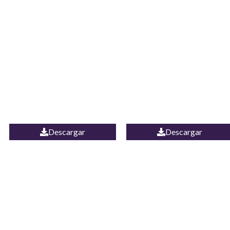
JEAN CAMPANA
Camisa Yamal
MEXICO
Descargar
Descargar