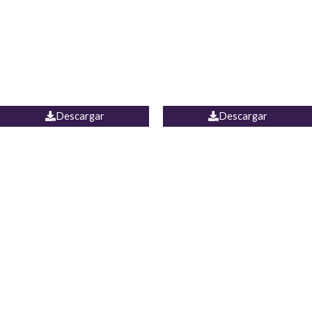
Camisa Yamal
JEAN CAMPANA MEXICO
Descargar
Descargar