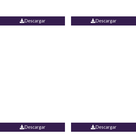
PALAZZO ESTADOS
JEAN WIDE LEG PORTUGAL
UNIDOS
Descargar
Descargar
PALAZZO MARRUECOS
JEAN ESPAÑA
Descargar
Descargar