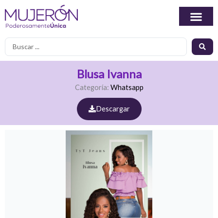
Ir
al
contenido
Search
...
Blusa Ivanna
Categoría:
Whatsapp
Descargar