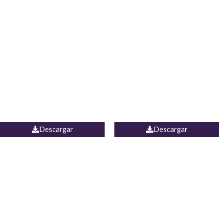
Blusa Lucumi
Jean Caicedo
Descargar
Descargar