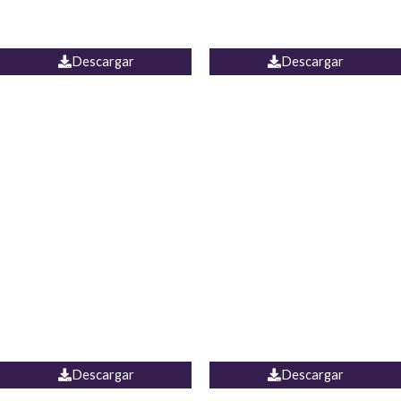
PALAZZO ESTADOS
JEAN WIDE LEG PORTUGAL
UNIDOS
Descargar
Descargar
PALAZZO MARRUECOS
JEAN ESPAÑA
Descargar
Descargar