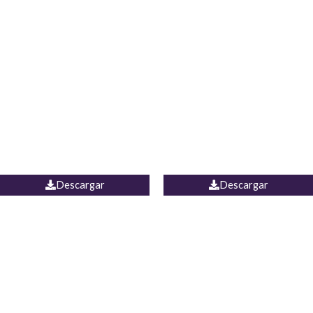
Blusa Lucumi
Jean Caicedo
Descargar
Descargar