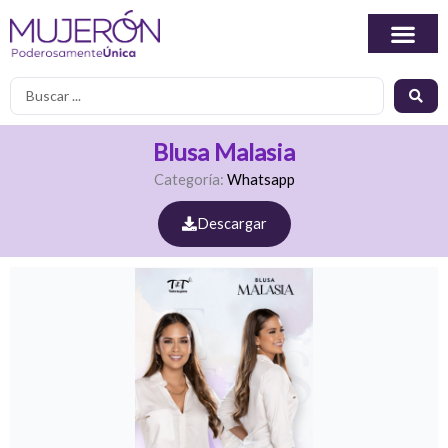
Ir
al
contenido
Search
...
Blusa Malasia
Categoría:
Whatsapp
Descargar