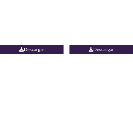
Camisa Yamal
JEAN CAMPANA MEXICO
Descargar
Descargar