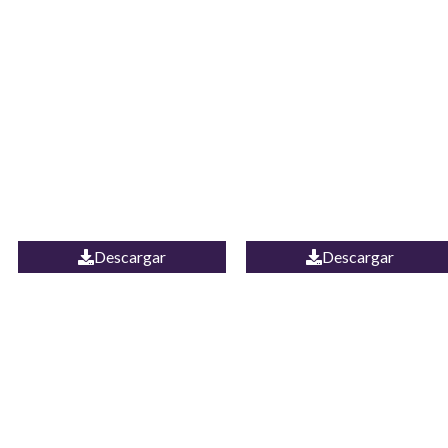
JEAN CAMPANA
Camisa Yamal
MEXICO
Descargar
Descargar