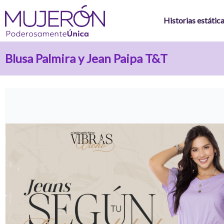
Ir
al
Historias estátic
contenido
Blusa Palmira y Jean Paipa T&T