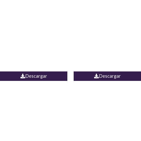
Blusa Lucumi
Jean Caicedo
Descargar
Descargar