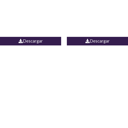
Camisa Yamal
JEAN CAMPANA MEXICO
Descargar
Descargar
PALAZZO ESTADOS