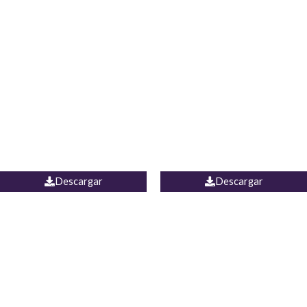
Blusa Lucumi
Jean Caicedo
Descargar
Descargar