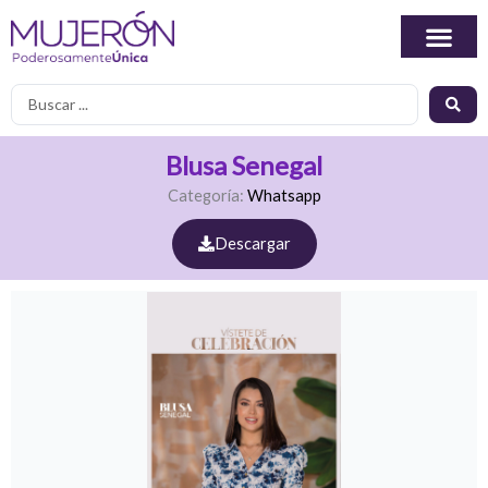
Ir
al
contenido
Search
...
Blusa Senegal
Categoría:
Whatsapp
Descargar