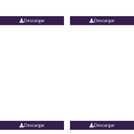
PALAZZO ESTADOS
JEAN WIDE LEG PORTUGAL
UNIDOS
Descargar
Descargar
PALAZZO MARRUECOS
JEAN ESPAÑA
Descargar
Descargar