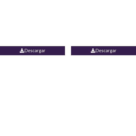
Camisa Yamal
JEAN CAMPANA MEXICO
Descargar
Descargar