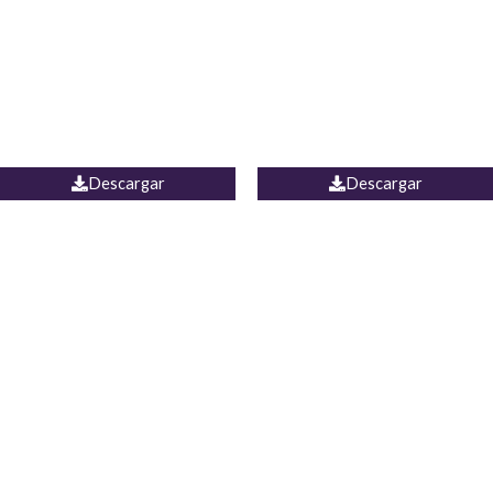
Camisa Yamal
JEAN CAMPANA MEXICO
Descargar
Descargar