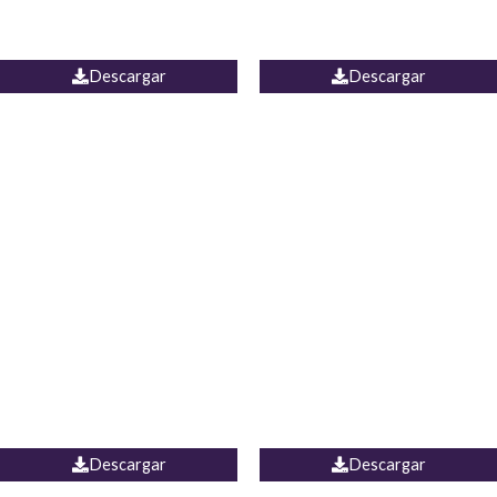
PALAZZO ESTADOS
JEAN WIDE LEG PORTUGAL
UNIDOS
Descargar
Descargar
PALAZZO MARRUECOS
JEAN ESPAÑA
Descargar
Descargar