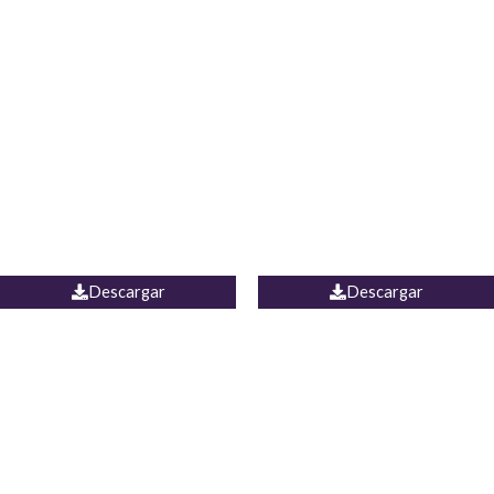
Blusa Lucumi
Jean Caicedo
Descargar
Descargar