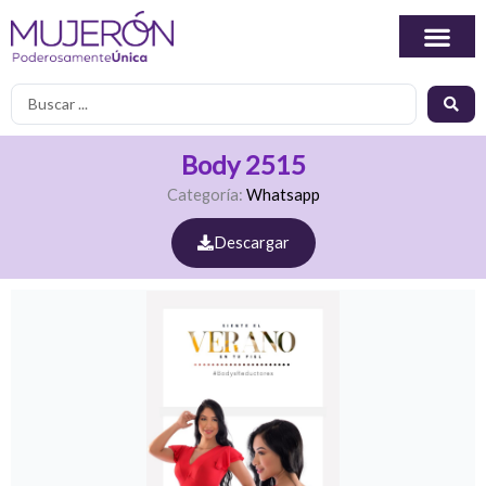
Ir
al
contenido
Search
...
Body 2515
Categoría:
Whatsapp
Descargar