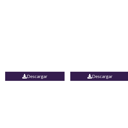
JEAN CAMPANA
Camisa Yamal
MEXICO
Descargar
Descargar