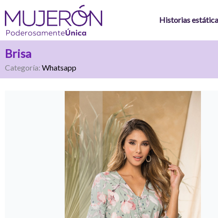
Ir
al
Historias estátic
contenido
Brisa
Categoría:
Whatsapp