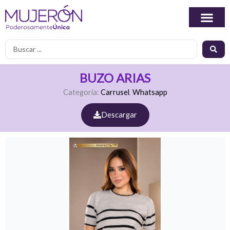
Ir
al
contenido
Search
...
BUZO ARIAS
Categoría:
Carrusel
,
Whatsapp
Descargar