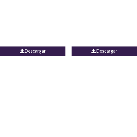
Camisa Yamal
JEAN CAMPANA MEXICO
Descargar
Descargar