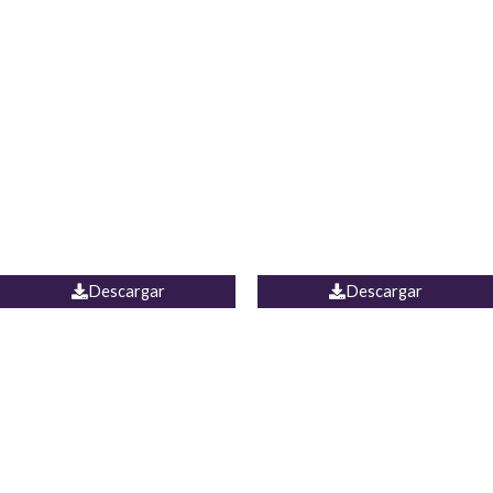
Blusa Lucumi
Jean Caicedo
Descargar
Descargar