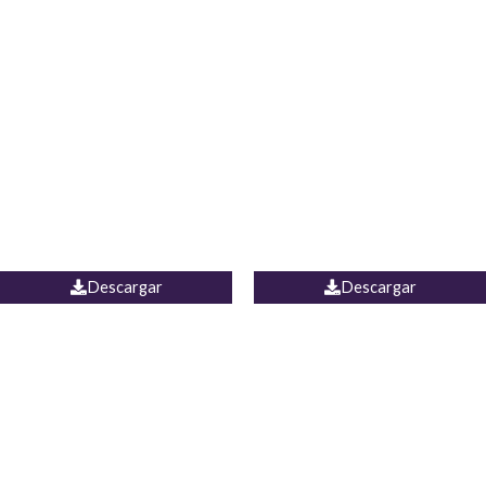
Blusa Lucumi
Jean Caicedo
Descargar
Descargar