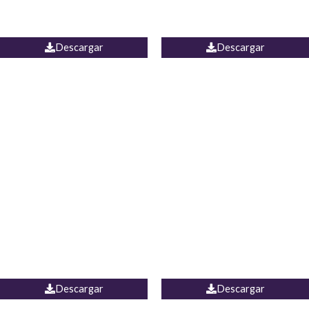
PALAZZO ESTADOS
JEAN WIDE LEG PORTUGAL
UNIDOS
Descargar
Descargar
PALAZZO MARRUECOS
JEAN ESPAÑA
Descargar
Descargar