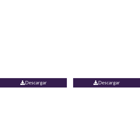
Blusa Lucumi
Jean Caicedo
Descargar
Descargar