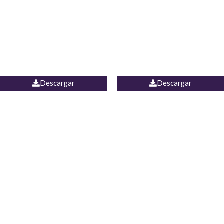
Camisa Yamal
JEAN CAMPANA MEXICO
Descargar
Descargar