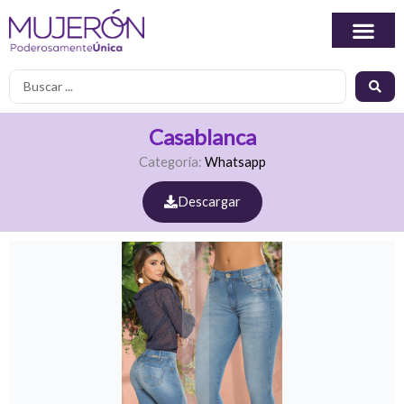
Ir
al
contenido
Search
...
Casablanca
Categoría:
Whatsapp
Descargar