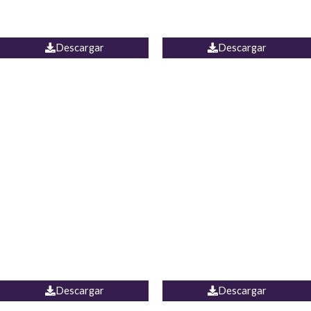
PALAZZO ESTADOS
JEAN WIDE LEG PORTUGAL
UNIDOS
Descargar
Descargar
PALAZZO MARRUECOS
JEAN ESPAÑA
Descargar
Descargar