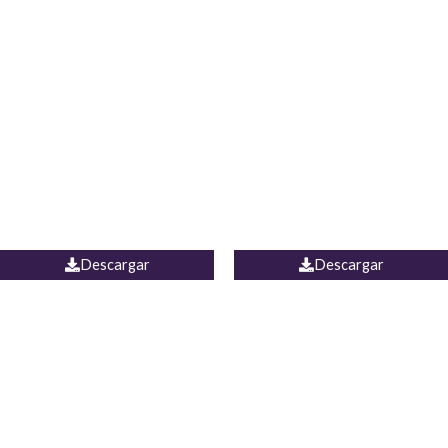
Blusa Lucumi
Jean Caicedo
Descargar
Descargar