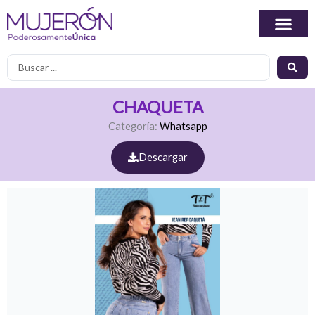
Ir
al
contenido
Search
...
CHAQUETA
Categoría:
Whatsapp
Descargar