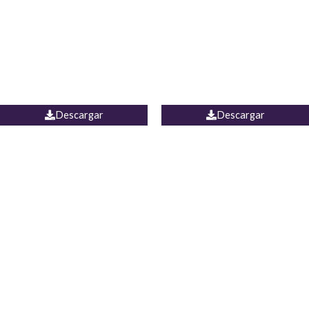
Camisa Yamal
JEAN CAMPANA MEXICO
Descargar
Descargar