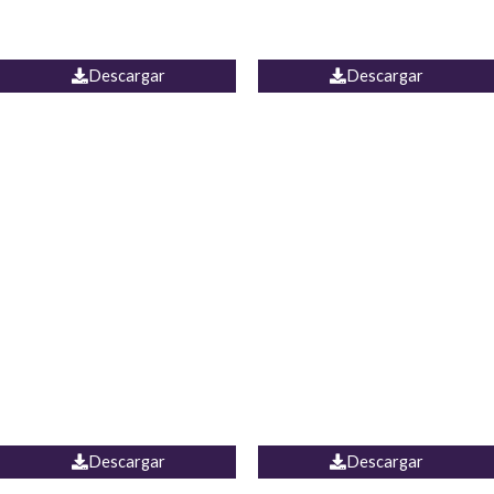
PALAZZO ESTADOS
JEAN WIDE LEG PORTUGAL
UNIDOS
Descargar
Descargar
PALAZZO MARRUECOS
JEAN ESPAÑA
Descargar
Descargar