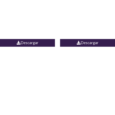
Camisa Yamal
JEAN CAMPANA MEXICO
Descargar
Descargar