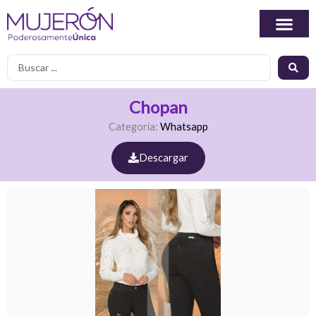
Ir
al
contenido
Search
...
Chopan
Categoría:
Whatsapp
Descargar