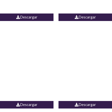
PALAZZO ESTADOS
JEAN WIDE LEG PORTUGAL
UNIDOS
Descargar
Descargar
PALAZZO MARRUECOS
JEAN ESPAÑA
Descargar
Descargar