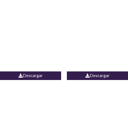
Blusa Lucumi
Jean Caicedo
Descargar
Descargar