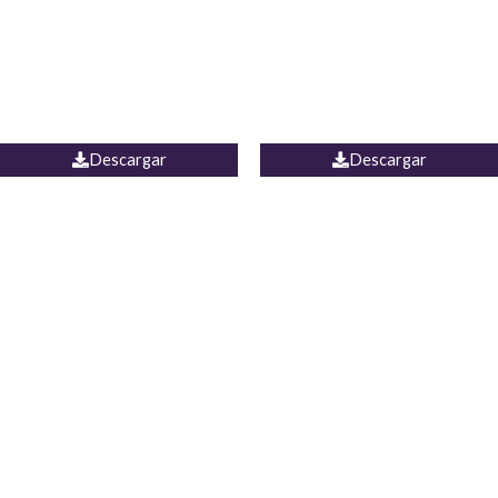
Camisa Yamal
JEAN CAMPANA MEXICO
Descargar
Descargar
PALAZZO ESTADOS