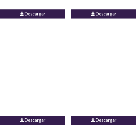
JEAN WIDE LEG PORTUGAL
UNIDOS
Descargar
Descargar
PALAZZO MARRUECOS
JEAN ESPAÑA
Descargar
Descargar