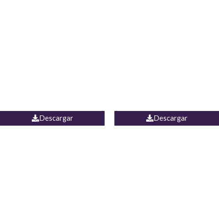
Blusa Lucumi
Jean Caicedo
Descargar
Descargar