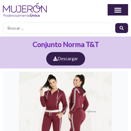
Ir
al
contenido
Search
...
Conjunto Norma T&T
Descargar