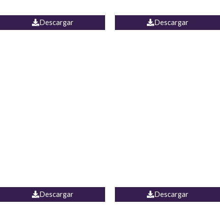
JEAN WIDE LEG PORTUGAL
UNIDOS
Descargar
Descargar
PALAZZO MARRUECOS
JEAN ESPAÑA
Descargar
Descargar