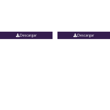
Camisa Yamal
JEAN CAMPANA MEXICO
Descargar
Descargar
PALAZZO ESTADOS