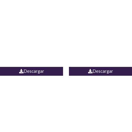
Blusa Lucumi
Jean Caicedo
Descargar
Descargar