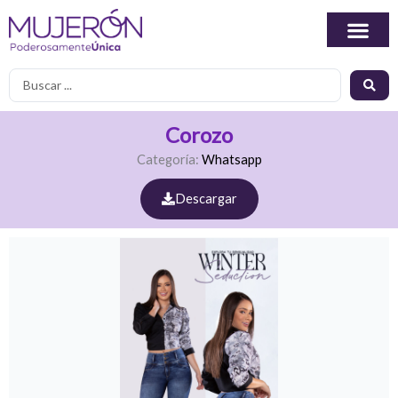
Ir
al
contenido
Search
...
Corozo
Categoría:
Whatsapp
Descargar