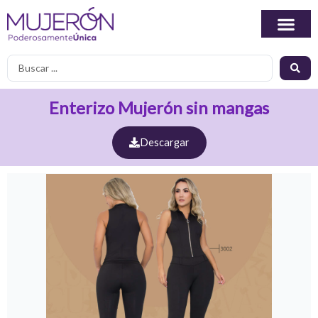
Ir
al
contenido
Search
...
Enterizo Mujerón sin mangas
Descargar