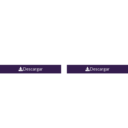
Blusa Lucumi
Jean Caicedo
Descargar
Descargar