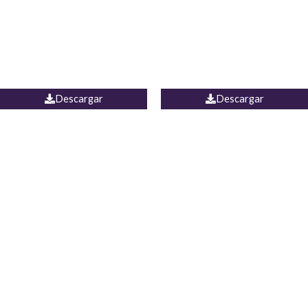
Camisa Yamal
JEAN CAMPANA MEXICO
Descargar
Descargar
PALAZZO ESTADOS