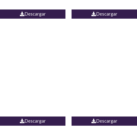
JEAN WIDE LEG PORTUGAL
UNIDOS
Descargar
Descargar
PALAZZO MARRUECOS
JEAN ESPAÑA
Descargar
Descargar