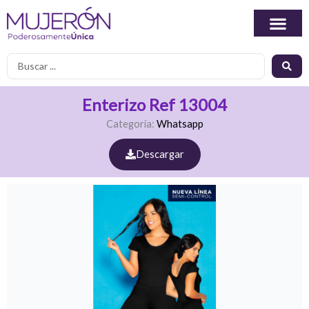
Ir
al
contenido
Search
...
Enterizo Ref 13004
Categoría:
Whatsapp
Descargar