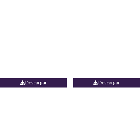
Blusa Lucumi
Jean Caicedo
Descargar
Descargar