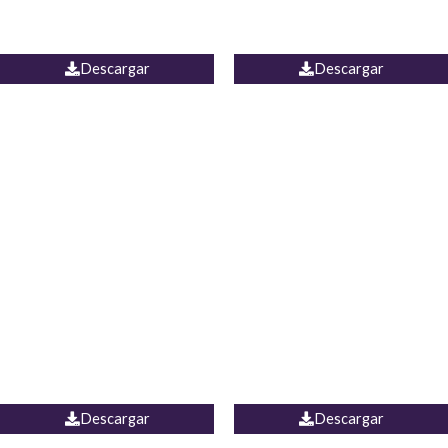
PALAZZO ESTADOS
JEAN WIDE LEG PORTUGAL
UNIDOS
Descargar
Descargar
PALAZZO MARRUECOS
JEAN ESPAÑA
Descargar
Descargar