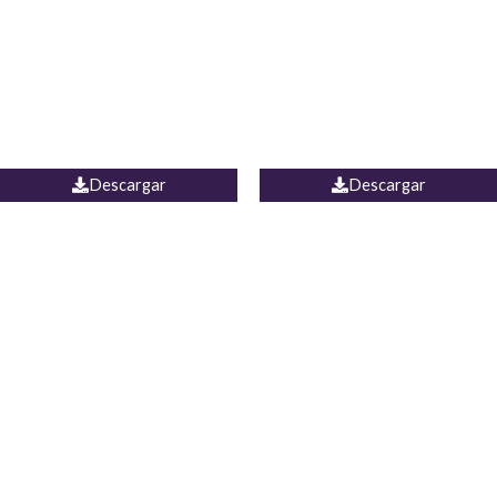
Camisa Yamal
JEAN CAMPANA MEXICO
Descargar
Descargar