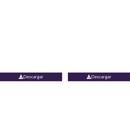
Blusa Lucumi
Jean Caicedo
Descargar
Descargar