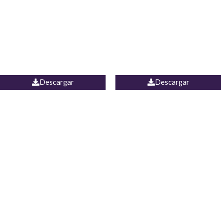
Camisa Yamal
JEAN CAMPANA MEXICO
Descargar
Descargar