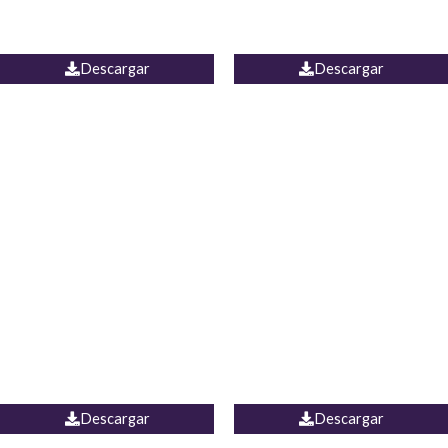
PALAZZO ESTADOS
JEAN WIDE LEG PORTUGAL
UNIDOS
Descargar
Descargar
PALAZZO MARRUECOS
JEAN ESPAÑA
Descargar
Descargar