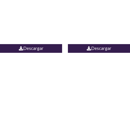
Camisa Yamal
JEAN CAMPANA MEXICO
Descargar
Descargar