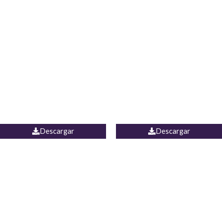
Blusa Lucumi
Jean Caicedo
Descargar
Descargar