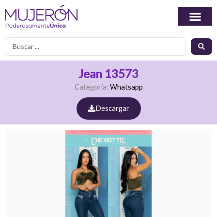
Ir
al
contenido
Search
...
Jean 13573
Categoría:
Whatsapp
Descargar