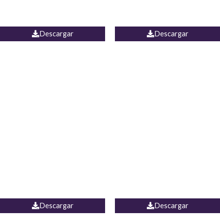
PALAZZO ESTADOS
JEAN WIDE LEG PORTUGAL
UNIDOS
Descargar
Descargar
PALAZZO MARRUECOS
JEAN ESPAÑA
Descargar
Descargar