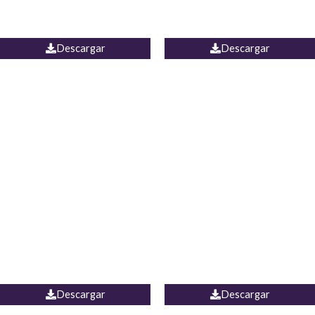
PALAZZO ESTADOS
JEAN WIDE LEG PORTUGAL
UNIDOS
Descargar
Descargar
PALAZZO MARRUECOS
JEAN ESPAÑA
Descargar
Descargar