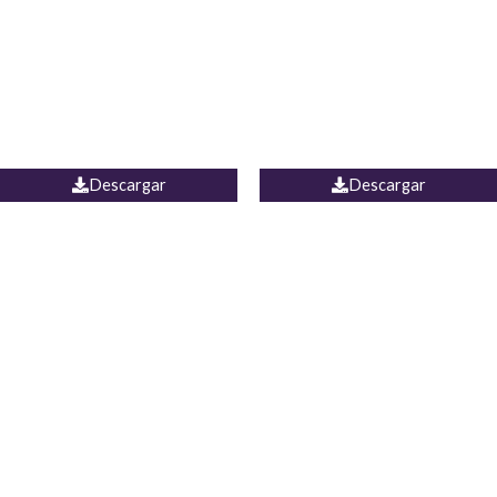
Camisa Yamal
JEAN CAMPANA MEXICO
Descargar
Descargar