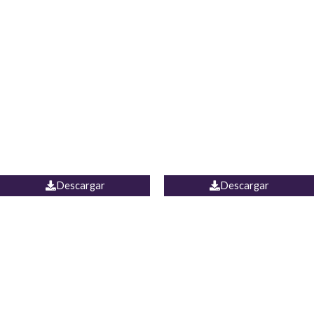
Blusa Lucumi
Jean Caicedo
Descargar
Descargar