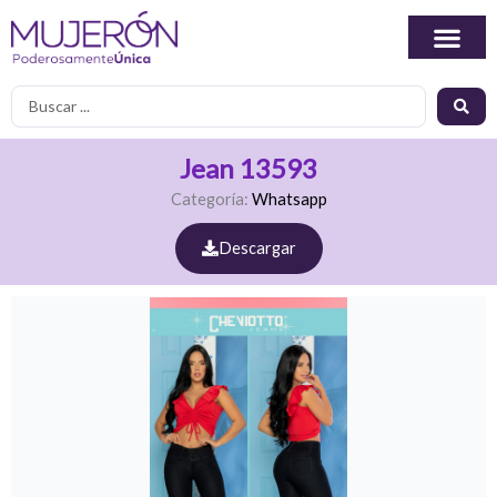
Ir
al
contenido
Search
...
Jean 13593
Categoría:
Whatsapp
Descargar