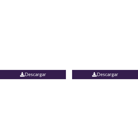
Blusa Lucumi
Jean Caicedo
Descargar
Descargar