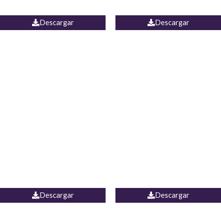
JEAN WIDE LEG PORTUGAL
UNIDOS
Descargar
Descargar
PALAZZO MARRUECOS
JEAN ESPAÑA
Descargar
Descargar