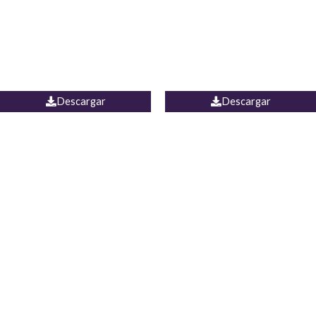
Camisa Yamal
JEAN CAMPANA MEXICO
Descargar
Descargar
PALAZZO ESTADOS