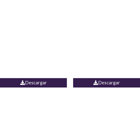
Blusa Lucumi
Jean Caicedo
Descargar
Descargar