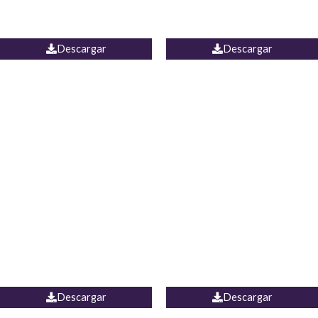
PALAZZO ESTADOS
JEAN WIDE LEG PORTUGAL
UNIDOS
Descargar
Descargar
PALAZZO MARRUECOS
JEAN ESPAÑA
Descargar
Descargar