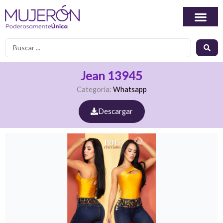
Ir
al
contenido
Search
...
Jean 13945
Categoría:
Whatsapp
Descargar