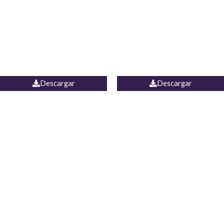
Camisa Yamal
JEAN CAMPANA MEXICO
Descargar
Descargar