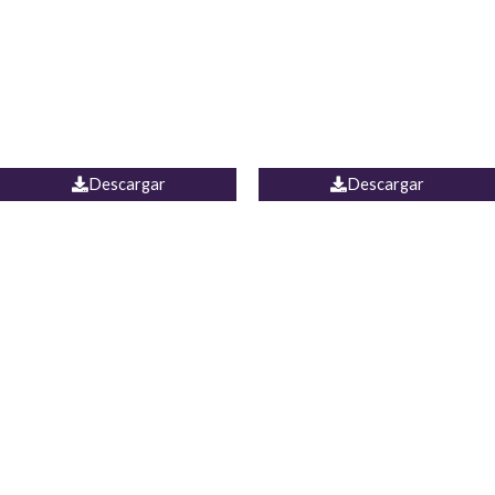
Camisa Yamal
JEAN CAMPANA MEXICO
Descargar
Descargar