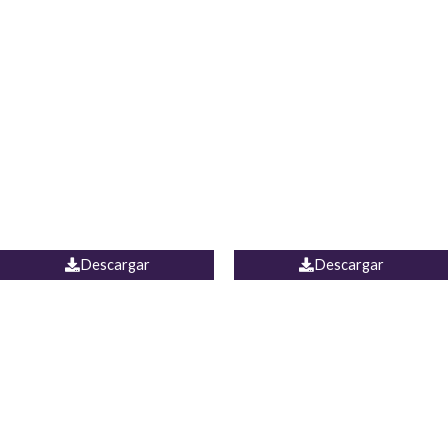
Blusa Lucumi
Jean Caicedo
Descargar
Descargar