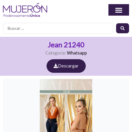
Ir
al
contenido
Search
...
Jean 21240
Categoría:
Whatsapp
Descargar