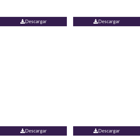
PALAZZO ESTADOS
JEAN WIDE LEG PORTUGAL
UNIDOS
Descargar
Descargar
PALAZZO MARRUECOS
JEAN ESPAÑA
Descargar
Descargar