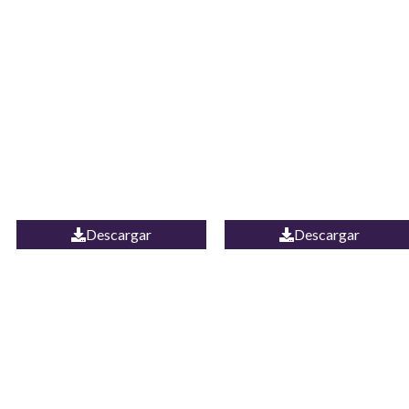
JEAN CAMPANA
Camisa Yamal
MEXICO
Descargar
Descargar