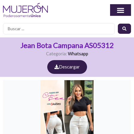
Ir
al
contenido
Search
...
Jean Bota Campana AS05312
Categoría:
Whatsapp
Descargar