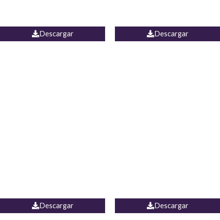
PALAZZO ESTADOS
JEAN WIDE LEG PORTUGAL
UNIDOS
Descargar
Descargar
PALAZZO MARRUECOS
JEAN ESPAÑA
Descargar
Descargar