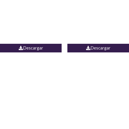
Camisa Yamal
JEAN CAMPANA MEXICO
Descargar
Descargar