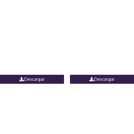
Blusa Lucumi
Jean Caicedo
Descargar
Descargar