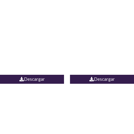
Blusa Lucumi
Jean Caicedo
Descargar
Descargar