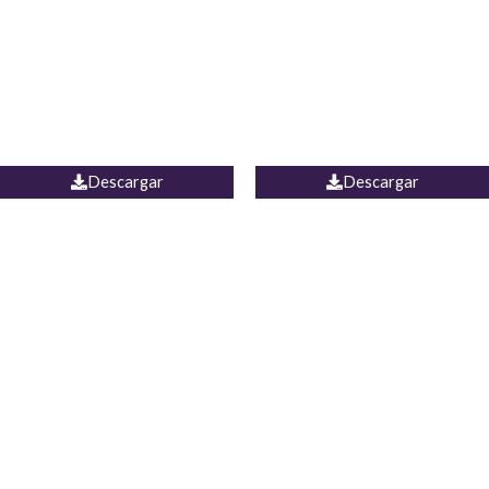
Camisa Yamal
JEAN CAMPANA MEXICO
Descargar
Descargar