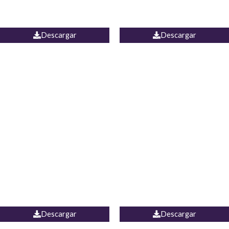
PALAZZO ESTADOS
JEAN WIDE LEG PORTUGAL
UNIDOS
Descargar
Descargar
PALAZZO MARRUECOS
JEAN ESPAÑA
Descargar
Descargar