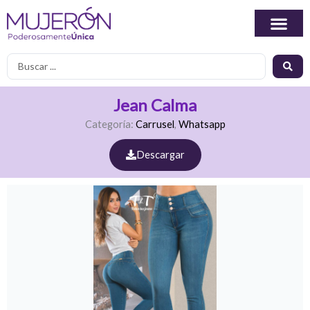
Ir
al
contenido
Search
...
Jean Calma
Categoría:
Carrusel
,
Whatsapp
Descargar