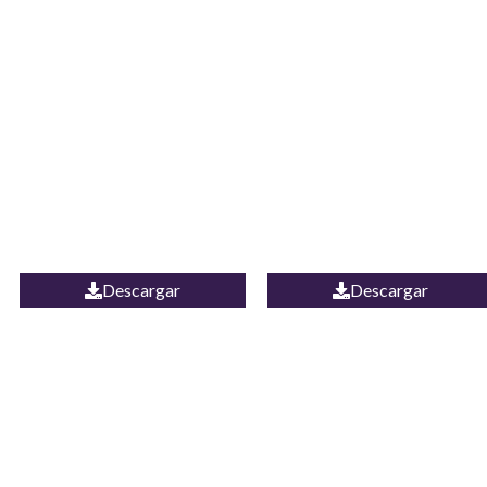
JEAN CAMPANA
Camisa Yamal
MEXICO
Descargar
Descargar