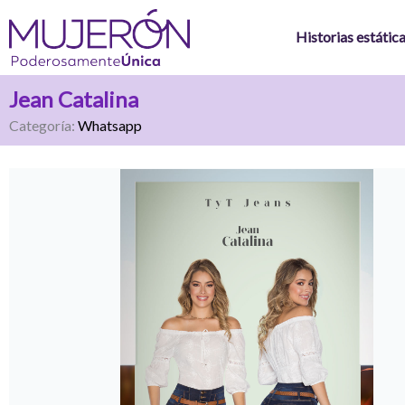
Ir
al
Historias estátic
contenido
Jean Catalina
Categoría:
Whatsapp