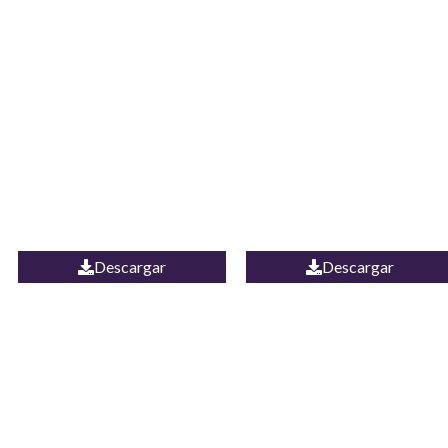
JEAN CAMPANA
Camisa Yamal
MEXICO
Descargar
Descargar