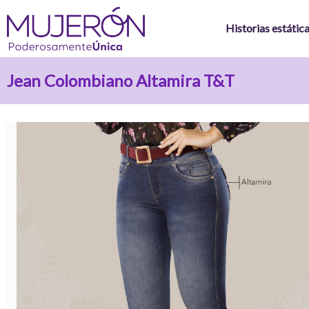
Ir
al
Historias estátic
contenido
Jean Colombiano Altamira T&T