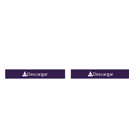
JEAN CAMPANA
Camisa Yamal
MEXICO
Descargar
Descargar