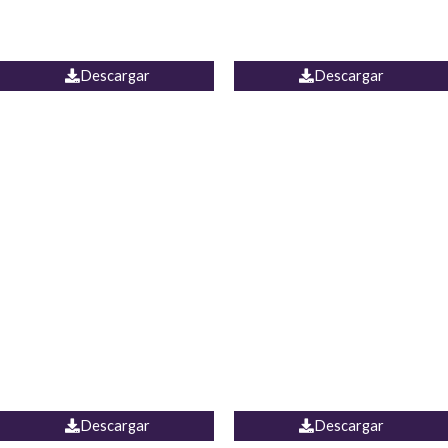
PALAZZO MARRUECOS
JEAN ESPAÑA
Descargar
Descargar
JEAN JORDANIA
CHALECO COLOMBIA
Descargar
Descargar