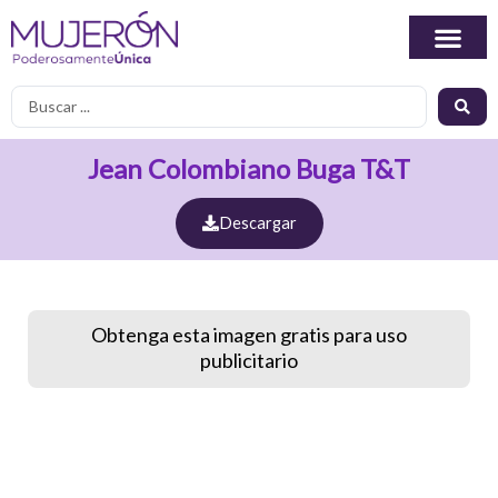
Ir
al
contenido
Search
...
Jean Colombiano Buga T&T
Descargar
Obtenga esta imagen gratis para uso
publicitario