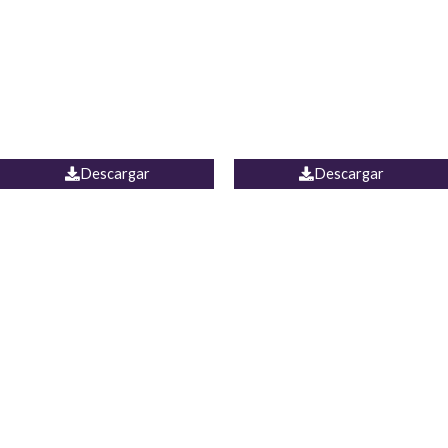
PALAZZO ESTADOS
JEAN WIDE LEG PORTUGAL
UNIDOS
Descargar
Descargar