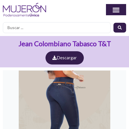
Ir
al
contenido
Search
...
Jean Colombiano Tabasco T&T
Descargar