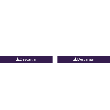
Blusa Lucumi
Jean Caicedo
Descargar
Descargar