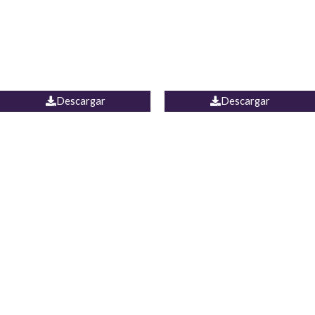
Camisa Yamal
JEAN CAMPANA MEXICO
Descargar
Descargar
PALAZZO ESTADOS