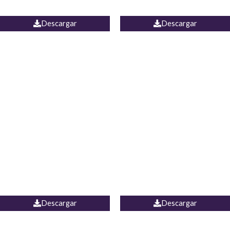
JEAN WIDE LEG PORTUGAL
UNIDOS
Descargar
Descargar
PALAZZO MARRUECOS
JEAN ESPAÑA
Descargar
Descargar